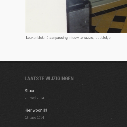
keukenblok ná aanpassing, nieuw terrazzo, ladeblokje
LAATSTE WIJZIGINGEN
Stuur
23 mei 2014
Hier woon ik!
23 mei 2014